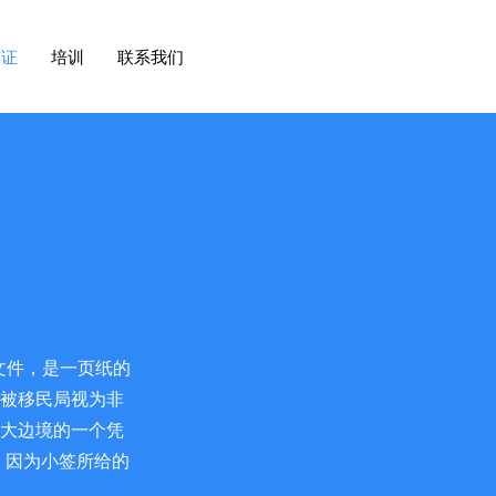
签证
培训
联系我们
份文件，是一页纸的
会被移民局视为非
拿大边境的一个凭
），因为小签所给的