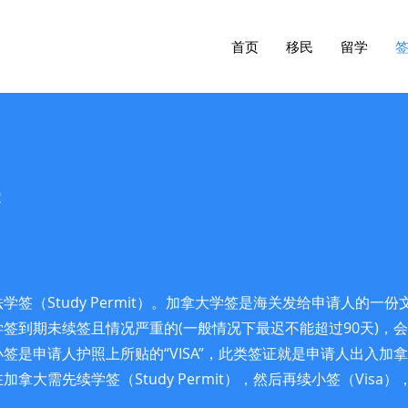
首页
移民
留学
签（Study Permit）。加拿大学签是海关发给申请人的一
签到期未续签且情况严重的(一般情况下最迟不能超过90天)，
签是申请人护照上所贴的“VISA”，此类签证就是申请人出入加
大需先续学签（Study Permit），然后再续小签（Visa
。